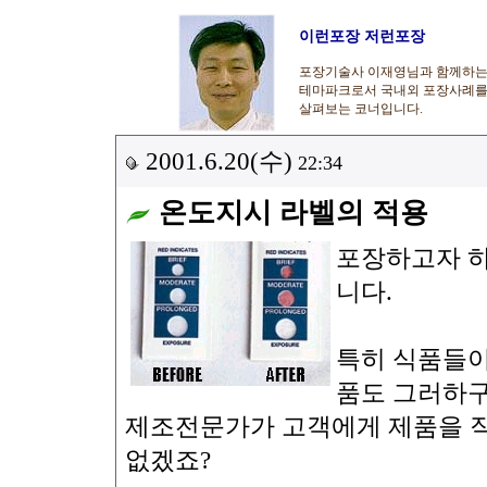
이런포장 저런포장
포장기술사 이재영님과 함께하
테마파크로서 국내외 포장사례
살펴보는 코너입니다.
2001.6.20(수)
22:34
온도지시 라벨의 적용
포장하고자 하
니다.
특히 식품들이
품도 그러하구
제조전문가가 고객에게 제품을 직
없겠죠?