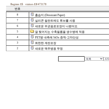
Register
15
visitors
13
/473178
번호
8
흡습지 (Dessicant Paper)
7
실리콘 씰란트에도 튜브를 사용
6
새로운 무균음료포장이 나왔어요.
5
잘 찢어지는 수축필름을 생수병에 적용
4
PET병 내측에 SiOx 증착-고차단성
3
희한한 계란포장
2
새로운 맥주병용 뚜껑